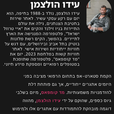
עידו הולצמן
עידו הולצמן, נולד ב-1988 בחיפה, הוא
יזם עם רקע עסקי עשיר. לאחר שירות
בחטיבת הצנחנים, גילה את עולם
התיירות בניו זילנד והקים את "איי טרוול
ישראל", פלטפורמה המנגישה את הארץ
לתיירים. בהמשך, הקים רשת מלונות
בוטיק בתל אביב ובירושלים, עם דגש על
חוויות ייחודיות ושירות אישי. לאחר
חוויות קשות במלחמת 2023, יזם את
"מד קומפאס", פלטפורמה שתומכת
במטופלים רפואיים ומספקת מידע חיוני.
הקמת סטארט-אפ בתחום הרפואי מציבה בפני
היזמים אתגרים ייחודיים, אך גם פותחת דלת
להזדמנויות משמעותיות.
מד קומפאס
, מיזם בשלבי
גיוס כספים, שהוקם על ידי
עידו הולצמן
, מהווה
דוגמה מובהקת להתמודדות עם אתגרים אלו ולמימוש