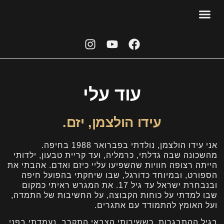
אודות עידו
יצירת קשר
תיירות נדל"ן
סטארט אפ ויזמות
עידו הולצמן
מן העיתנות
עוד עלי
עידו הולצמן, יזם.
אני עידו הולצמן, נולדתי בפברואר 1988 בחיפה.
מהשכונה שבה גדלתי, כרמליה, ועד קריית טבעון, ילדותי
הייתה רצופה חוויות שהשפיעו עליי כיזם ואדם. אהבתי את
הספורט, ובמיוחד כדורגל, שבו שיחקתי בהפועל חיפה
ובנבחרת ישראל עד גיל 17. את המגרש ראיתי כמקום
שבו למדתי על כוחות הקבוצה, על החשיבות של התמדה,
ועל האומץ להתמודד עם אתגרים.
בגיל ההתבגרות, כששירותי הצבאי התקרב, נעמדתי בפני