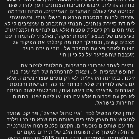
בחירה גורלית. גיבוש לחטיבת הצנחנים הפך להיות שער
הכניסה שלי לעולם האתגרים האמיתיים. המתח והדרמה
שזכיתי לחוות במסגרת הצבאית חישלו אותי, וכשהגעתי
ליחידת סיירת צנחנים, הבנתי שהמבחנים שמציבים לי לא
מתייחסים רק ליכולת גופנית אלא גם לנחישות ולמנהיגות.
בעיצומם של מבצע "עופרת יצוקה", נאלצתי להתמודד עם
מצבים קשים, ובמהלך הלחימה קיבלתי את הפיקוד על
הצוות לאחר פציעת המפקד שלי. זוהי הייתה חוויה
מעצבת שהשפיעה על כל כיוון חיי.
יומיים לאחר שחרורי מהשירות, החלטתי לנצור את
החופש שציפיתי לו, ויצאתי להרפתקה של חצי שנה בניו
זילנד. במדינה הזו גיליתי לא רק נופים עוצרי נשימה, אלא
גם גישה לתיירות שלא הכרתה עד כה. הנגישות והכנסת
האורחים שראיתי שם ריגשו אותי, והחלטתי לשוב הביתה
לא רק עם זיכרונות אלא עם רצון עז ליזום שינוי בתחום
התיירות בישראל.
החזון שלי הבשיל לכדי "איי טרוול ישראל", פרויקט שנועד
להנגיש את הארץ לתיירים באותה רוח שראיתי בניו זילנד.
יחד עם שותפים מוכשרים, הקמנו פלטפורמה אינטרנטית
שהחלה למשוך את תשומת הלב של תיירים מקומיים
ובינלאומיים. השפעתנו גברה,בסוף 2015 חברתנו רכשה