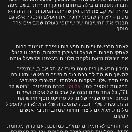
חברה נוספת מובילה בתחום התוכן התיירותי בשם מפה
מידיה של קבוצת איתרואן שהייתה המוכרת, זה היה רגע
מכונן – לא רק שזכיתי להכיר את העולם העסקי, אלא גם
הבנתי את החשיבות של שיתופי פעולה שמביאים ערך
מוסף.
לאחר הרכישה ופיתוח הפעילות ויצירת הזמנות רבות
לעסקי תיירות בישראל ובעיקרן למלונות, החלטנו לנצל
את היכולת הזאת ולקחת מלונות בעצמנו ולהפעיל אותם.
המלון הראשון היה מונטיפיורי 27 תל אביב, שהצליח
למשוך תשומת לב רבה בזכות השירות האישי והאווירה
המיוחדת שלו. בעקבות הצלחתו, המשכתי להשקיע
במלונות נוספים כמו "
אליוט"
בכרם התימנים ו"רוטשילד
71", כל אחד מהם נבנה על ערכים של איכות ושירות
וכמובן אודט שבירושלים. כל פרויקט נוסף חידש את
ההתרגשות שלי, והבנה שהמטרה שלי היא לא רק להפעיל
מלונות, אלא גם ליצור חוויות שמחברות בין אנשים
למקום.
אך החיים לא תמיד מתנהלים כמתוכנן. עם פרוץ מלחמת
2023, המלונות החלו באכלוס מפונים, ובין כל המהומה,