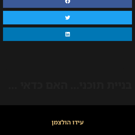
הקודם
הבא
בניית תוכנית עסקית עם עידו הולצמן באמצעות מודל SWOT
האם כדאי להשקיע ברכישת מלון בזמן מלחמה?
עידו הולצמן